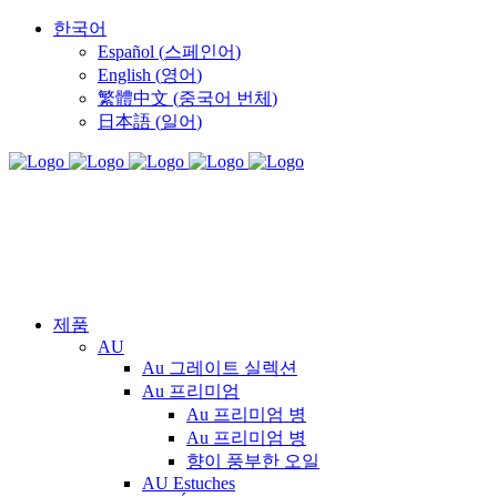
한국어
Español
(
스페인어
)
English
(
영어
)
繁體中文
(
중국어 번체
)
日本語
(
일어
)
제품
AU
Au 그레이트 실렉션
Au 프리미엄
Au 프리미엄 병
Au 프리미엄 병
향이 풍부한 오일
AU Estuches