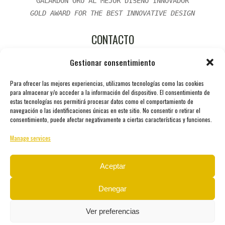
GALARDÓN ORO AL MEJOR DISEÑO INNOVADOR
GOLD AWARD FOR THE BEST INNOVATIVE DESIGN
CONTACTO
Gestionar consentimiento
Ctra. Consolación, s/n. 23260 Castellar (Jaén) ESPAÑA.
Para ofrecer las mejores experiencias, utilizamos tecnologías como las cookies
-Teléfono: 0034 911 726 528
para almacenar y/o acceder a la información del dispositivo. El consentimiento de
estas tecnologías nos permitirá procesar datos como el comportamiento de
navegación o las identificaciones únicas en este sitio. No consentir o retirar el
-Fax: 0034 911 198 619
consentimiento, puede afectar negativamente a ciertas características y funciones.
Manage services
-email: oro@aceitesunicos.com
Aceptar
Denegar
Ver preferencias