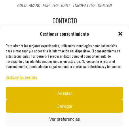
GOLD AWARD FOR THE BEST INNOVATIVE DESIGN
CONTACTO
Gestionar consentimiento
Ctra. Consolación, s/n. 23260 Castellar (Jaén) ESPAÑA.
Para ofrecer las mejores experiencias, utilizamos tecnologías como las cookies
-Teléfono: 0034 911 726 528
para almacenar y/o acceder a la información del dispositivo. El consentimiento de
estas tecnologías nos permitirá procesar datos como el comportamiento de
navegación o las identificaciones únicas en este sitio. No consentir o retirar el
-Fax: 0034 911 198 619
consentimiento, puede afectar negativamente a ciertas características y funciones.
Gestionar los servicios
-email: oro@aceitesunicos.com
Aceptar
Denegar
Ver preferencias