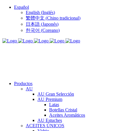
Español
English
(
Inglés
)
繁體中文
(
Chino tradicional
)
日本語
(
Japonés
)
한국어
(
Coreano
)
Productos
AU
AU Gran Selección
AU Premium
Latas
Botellas Cristal
Aceites Aromáticos
AU Estuches
ACEITES ÚNICOS
Vidrio