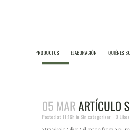
08 MAR
UN ACEITE 
Posted at 11:39h
in
Uncategorized
0
Likes
Puro zumo de picual envasado en una l
dedicada en los últimos 200 años al cu
PRODUCTOS
ELABORACIÓN
QUIÉNES S
READ MORE
05 MAR
ARTÍCULO S
Posted at 11:16h
in
Sin categorizar
0
Likes
xtra Virgin Olive Oil made from a pure 