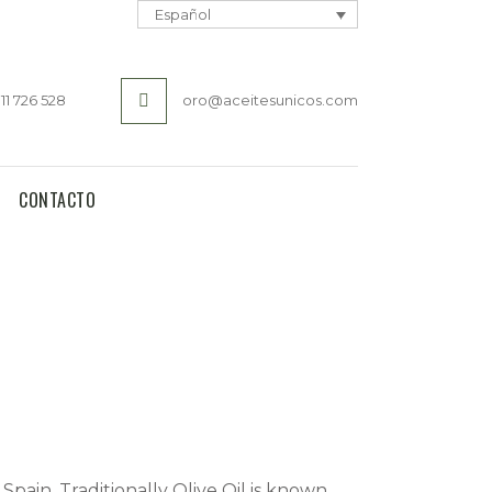
Español
11 726 528
oro@aceitesunicos.com
presenta la familia Hidalgo Guerrero,
 Aceites Únicos, de...
CONTACTO
Spain. Traditionally Olive Oil is known