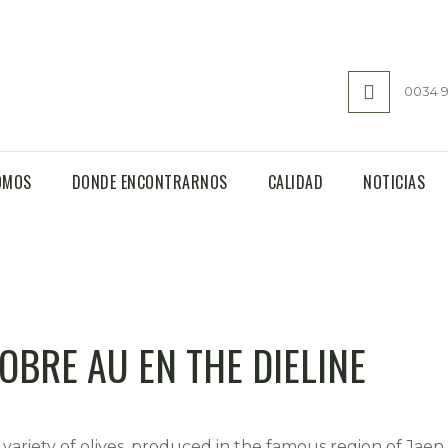
ÚNICO EN JAÉN
0034 9
ata de 500 ml. Así es el auténtico lingote de Jaén, que 
ltivo de los olivos. Lo produce y envasa bajo el nombre de
OMOS
DONDE ENCONTRARNOS
CALIDAD
NOTICIAS
OBRE AU EN THE DIELINE
variety of olives, produced in the famous region of Jaen, 